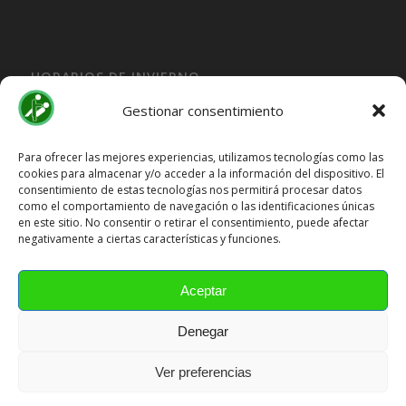
HORARIOS DE INVIERNO
Lunes, Martes, Jueves y Viernes:
Gestionar consentimiento
10:00H a 15:30H
Miercoles:
Para ofrecer las mejores experiencias, utilizamos tecnologías como las
cookies para almacenar y/o acceder a la información del dispositivo. El
15:30H a 19:30H
consentimiento de estas tecnologías nos permitirá procesar datos
Sábado y Domingo
Cerrado
como el comportamiento de navegación o las identificaciones únicas
en este sitio. No consentir o retirar el consentimiento, puede afectar
HORARIOS DE VERANO
negativamente a ciertas características y funciones.
Lunes a Viernes:
10:00H a 15:00H
Aceptar
Sábado y Domingo
Cerrado
Denegar
Ver preferencias