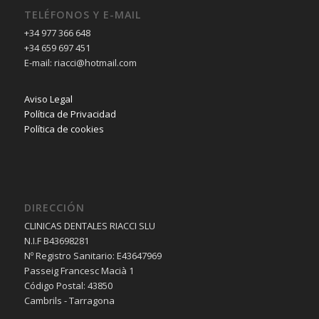
TELÉFONOS Y E-MAIL
+34 977 366 648
+34 659 697 451
E-mail: riacci@hotmail.com
Aviso Legal
Política de Privacidad
Política de cookies
DIRECCIÓN
CLINICAS DENTALES RIACCI SLU
N.I.F B43698281
Nº Registro Sanitario: E43647969
Passeig Francesc Macià 1
Código Postal: 43850
Cambrils - Tarragona