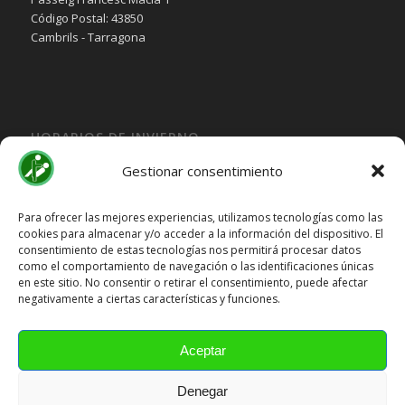
Código Postal: 43850
Cambrils - Tarragona
HORARIOS DE INVIERNO
Lunes, Martes, Jueves y Viernes:
Gestionar consentimiento
10:00H a 15:30H
Miercoles:
Para ofrecer las mejores experiencias, utilizamos tecnologías como las
cookies para almacenar y/o acceder a la información del dispositivo. El
15:30H a 19:30H
consentimiento de estas tecnologías nos permitirá procesar datos
Sábado y Domingo
Cerrado
como el comportamiento de navegación o las identificaciones únicas
en este sitio. No consentir o retirar el consentimiento, puede afectar
HORARIOS DE VERANO
negativamente a ciertas características y funciones.
Lunes a Viernes:
10:00H a 15:00H
Aceptar
Sábado y Domingo
Cerrado
Denegar