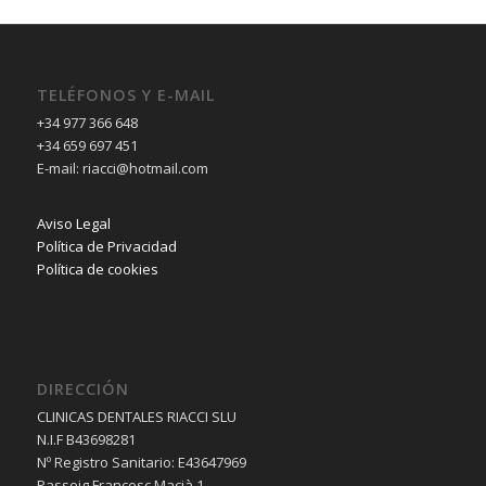
TELÉFONOS Y E-MAIL
+34 977 366 648
+34 659 697 451
E-mail: riacci@hotmail.com
Aviso Legal
Política de Privacidad
Política de cookies
DIRECCIÓN
CLINICAS DENTALES RIACCI SLU
N.I.F B43698281
Nº Registro Sanitario: E43647969
Passeig Francesc Macià 1