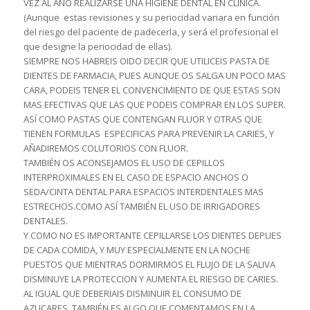
VEZ AL AÑO REALIZARSE UNA HIGIENE DENTAL EN CLÍNICA.
(Aunque estas revisiones y su periocidad variara en función
del riesgo del paciente de padecerla, y será el profesional el
que designe la periocidad de ellas).
SIEMPRE NOS HABREIS OIDO DECIR QUE UTILICEIS PASTA DE
DIENTES DE FARMACIA, PUES AUNQUE OS SALGA UN POCO MAS
CARA, PODEIS TENER EL CONVENCIMIENTO DE QUE ESTAS SON
MAS EFECTIVAS QUE LAS QUE PODEIS COMPRAR EN LOS SUPER.
ASÍ COMO PASTAS QUE CONTENGAN FLUOR Y OTRAS QUE
TIENEN FORMULAS ESPECIFICAS PARA PREVENIR LA CARIES, Y
AÑADIREMOS COLUTORIOS CON FLUOR.
TAMBIÉN OS ACONSEJAMOS EL USO DE CEPILLOS
INTERPROXIMALES EN EL CASO DE ESPACIO ANCHOS O
SEDA/CINTA DENTAL PARA ESPACIOS INTERDENTALES MAS
ESTRECHOS.COMO ASÍ TAMBIÉN EL USO DE IRRIGADORES
DENTALES.
Y COMO NO ES IMPORTANTE CEPILLARSE LOS DIENTES DEPUES
DE CADA COMIDA, Y MUY ESPECIALMENTE EN LA NOCHE
PUESTOS QUE MIENTRAS DORMIRMOS EL FLUJO DE LA SALIVA
DISMINUYE LA PROTECCION Y AUMENTA EL RIESGO DE CARIES.
AL IGUAL QUE DEBERIAIS DISMINUIR EL CONSUMO DE
AZUCARES, TAMBIÉN ES ALGO QUE COMENTAMOS EN LA