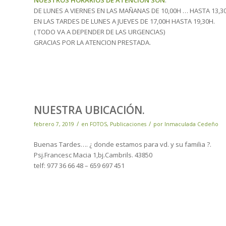
NUESTROS HORARIOS DE ATENCION SON
:
DE LUNES A VIERNES EN LAS MAÑANAS DE 10,00H … HASTA 13,30
EN LAS TARDES DE LUNES A JUEVES DE 17,00H HASTA 19,30H.
( TODO VA A DEPENDER DE LAS URGENCIAS)
GRACIAS POR LA ATENCION PRESTADA.
NUESTRA UBICACIÓN.
/
/
febrero 7, 2019
en
FOTOS
,
Publicaciones
por
Inmaculada Cedeño
Buenas Tardes…. ¿ donde estamos para vd. y su familia ?.
Psj.Francesc Macia 1,bj.Cambrils. 43850
telf: 977 36 66 48 – 659 697 451