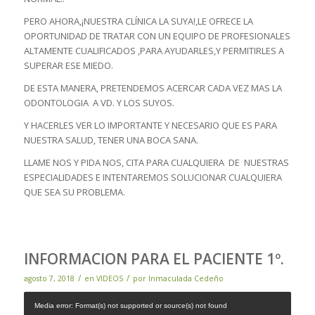
PERO AHORA,¡NUESTRA CLÍNICA LA SUYA!,LE OFRECE LA
OPORTUNIDAD DE TRATAR CON UN EQUIPO DE PROFESIONALES
ALTAMENTE CUALIFICADOS ,PARA AYUDARLES,Y PERMITIRLES A
SUPERAR ESE MIEDO.
DE ESTA MANERA, PRETENDEMOS ACERCAR CADA VEZ MAS LA
ODONTOLOGIA A VD. Y LOS SUYOS.
Y HACERLES VER LO IMPORTANTE Y NECESARIO QUE ES PARA
NUESTRA SALUD, TENER UNA BOCA SANA.
LLAME NOS Y PIDA NOS, CITA PARA CUALQUIERA DE NUESTRAS
ESPECIALIDADES E INTENTAREMOS SOLUCIONAR CUALQUIERA
QUE SEA SU PROBLEMA.
INFORMACION PARA EL PACIENTE 1º.
/
/
agosto 7, 2018
en
VIDEOS
por
Inmaculada Cedeño
Media error: Format(s) not supported or source(s) not found