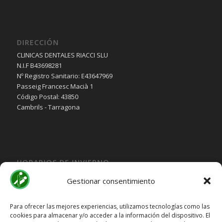
DIRECCIÓN
CLINICAS DENTALES RIACCI SLU
N.I.F B43698281
Nº Registro Sanitario: E43647969
Passeig Francesc Macià 1
Código Postal: 43850
Cambrils - Tarragona
HORARIOS DE INVIERNO
Lunes, Martes, Jueves y Viernes:
Gestionar consentimiento
10:00H a 15:30H
Miercoles:
Para ofrecer las mejores experiencias, utilizamos tecnologías como las
cookies para almacenar y/o acceder a la información del dispositivo. El
15:30H a 19:30H