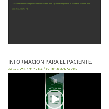
Descargar archivo: https://clinicadentalriacci.com/wp-content/uploads/2018/08/foto-fachada-con-
destellos..mp4?_=1
INFORMACION PARA EL PACIENTE.
/
/
agosto 7, 2018
en
VIDEOS
por
Inmaculada Cedeño