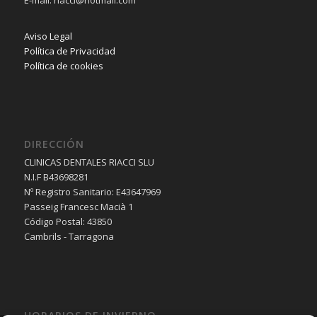
E-mail: riacci@hotmail.com
Aviso Legal
Política de Privacidad
Política de cookies
DIRECCIÓN
CLINICAS DENTALES RIACCI SLU
N.I.F B43698281
Nº Registro Sanitario: E43647969
Passeig Francesc Macià 1
Código Postal: 43850
Cambrils - Tarragona
HORARIOS DE INVIERNO