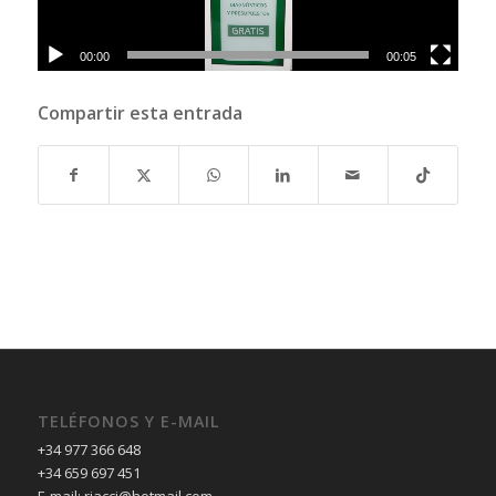
00:00
00:05
Compartir esta entrada
TELÉFONOS Y E-MAIL
+34 977 366 648
+34 659 697 451