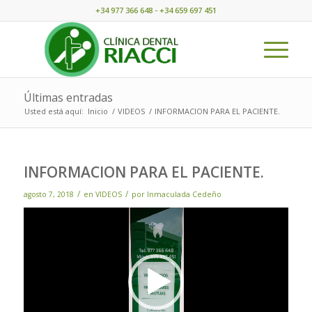
+34 977 366 648 - +34 659 697 451
Últimas entradas
Usted está aquí:
Inicio
/
VIDEOS
/
INFORMACION PARA EL PACIENTE.
INFORMACION PARA EL PACIENTE.
/
/
agosto 7, 2018
en
VIDEOS
por
Inmaculada Cedeño