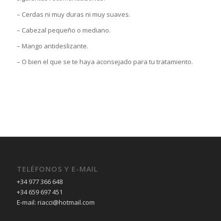
– Cerdas ni muy duras ni muy suaves.
– Cabezal pequeño o mediano.
– Mango antideslizante.
– O bien el que se te haya aconsejado para tu tratamiento.
TELÉFONOS Y E-MAIL
+34 977 366 648
+34 659 697 451
E-mail: riacci@hotmail.com