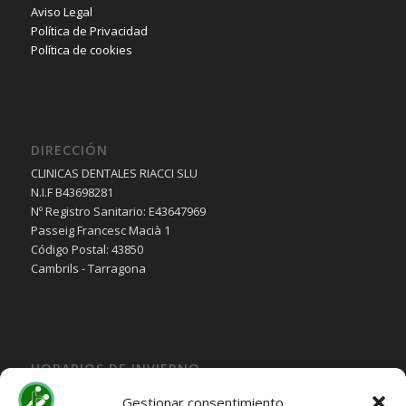
Aviso Legal
Política de Privacidad
Política de cookies
DIRECCIÓN
CLINICAS DENTALES RIACCI SLU
N.I.F B43698281
Nº Registro Sanitario: E43647969
Passeig Francesc Macià 1
Código Postal: 43850
Cambrils - Tarragona
HORARIOS DE INVIERNO
Lunes, Martes, Jueves y Viernes:
Gestionar consentimiento