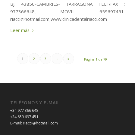
BJ. 43850-CAMBRILS- TARRAGONA TELF/FAX :
977366648, MOVIL 659697451.
riacci@hotmail.com,www.clinicadentalriacci.com
Leer más
1
2
3
›
»
Página 1 de 79
TELÉFONOS Y E-MAIL
+34 977 366 648
+34 659 697 451
E-mail: riacci@hotmail.com