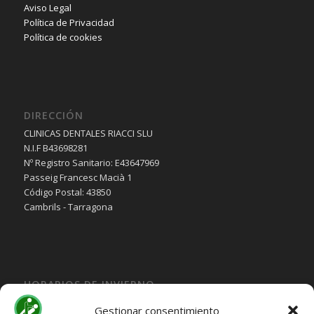
Aviso Legal
Política de Privacidad
Política de cookies
DIRECCIÓN
CLINICAS DENTALES RIACCI SLU
N.I.F B43698281
Nº Registro Sanitario: E43647969
Passeig Francesc Macià 1
Código Postal: 43850
Cambrils - Tarragona
HORARIOS DE INVIERNO
Lunes, Martes, Jueves y Viernes:
Gestionar consentimiento