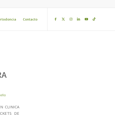
rtodoncia
Contacto
RA
deño
N CLINICA
ACKETS DE