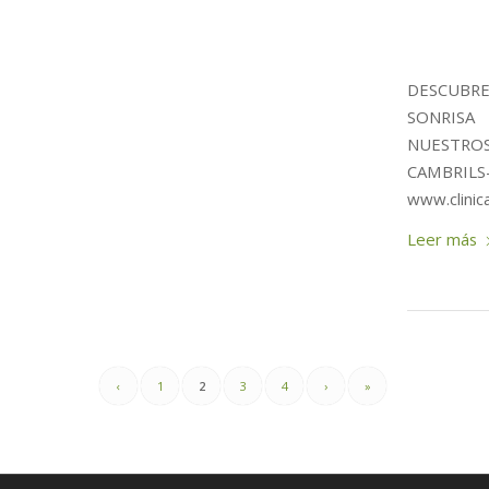
DESCUBR
SONRISA 
NUESTRO
CAMBRILS-
www.clinic
Leer más
‹
1
2
3
4
›
»