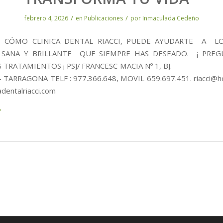
/
/
febrero 4, 2026
en
Publicaciones
por
Inmaculada Cedeño
E CÓMO CLINICA DENTAL RIACCI, PUEDE AYUDARTE A L
SANA Y BRILLANTE QUE SIEMPRE HAS DESEADO. ¡ PRE
S TRATAMIENTOS ¡ PSJ/ FRANCESC MACIA Nº 1, BJ
 TARRAGONA TELF : 977.366.648, MOVIL 659.697.451. riacci@ho
adentalriacci.com