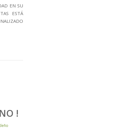
DAD EN SU
TAS ESTÁ
ONALIZADO
NO !
deño