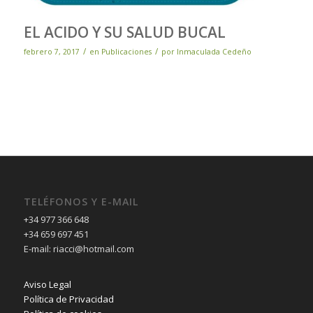
EL ACIDO Y SU SALUD BUCAL
/
/
febrero 7, 2017
en
Publicaciones
por
Inmaculada Cedeño
TELÉFONOS Y E-MAIL
+34 977 366 648
+34 659 697 451
E-mail: riacci@hotmail.com
Aviso Legal
Política de Privacidad