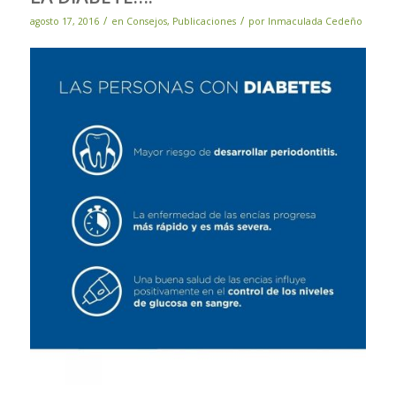
/
/
agosto 17, 2016
en
Consejos
,
Publicaciones
por
Inmaculada Cedeño