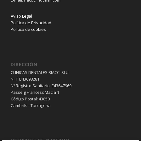
E-mail: riacci@hotmail.com
Aviso Legal
Política de Privacidad
Política de cookies
DIRECCIÓN
CLINICAS DENTALES RIACCI SLU
N.I.F B43698281
Nº Registro Sanitario: E43647969
Passeig Francesc Macià 1
Código Postal: 43850
Cambrils - Tarragona
HORARIOS DE INVIERNO