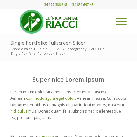
+34 977 366 648 - +34 659 697 451
Single Portfolio: Fullscreen Slider
Usted está aquí:
Inicio
/
HTML
/
Photography
/
VIDEO
/
Single Portfolio: Fullscreen Slider
Super nice Lorem Ipsum
Lorem ipsum dolor sit amet, consectetuer adipiscing elit.
Aenean
commodo ligula eget dolor
. Aenean massa. Cum sociis
natoque penatibus et magnis dis parturient montes, nascetur
ridiculus
mus. Donec quam felis, ultricies nec, pellentesque
eu, pretium quis, sem.
Nulla consequat
massa
quis enim. Donec pede justo, fringilla