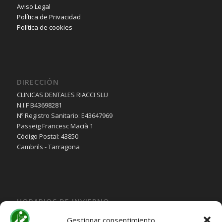
Aviso Legal
Política de Privacidad
Política de cookies
DIRECCIÓN
CLINICAS DENTALES RIACCI SLU
N.I.F B43698281
Nº Registro Sanitario: E43647969
Passeig Francesc Macià 1
Código Postal: 43850
Cambrils - Tarragona
HORARIOS DE INVIERNO
Lunes, Martes, Jueves y Viernes:
Gestionar consentimiento