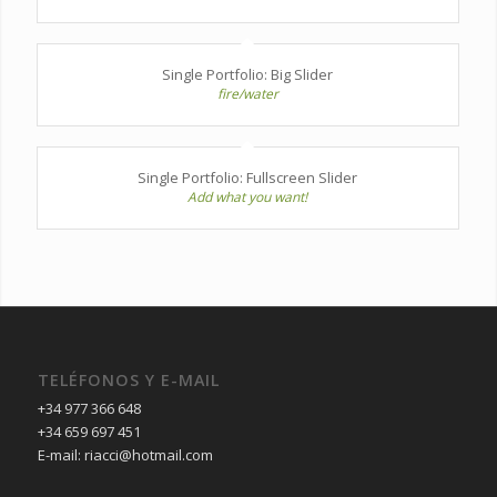
Single Portfolio: Big Slider
fire/water
Single Portfolio: Fullscreen Slider
Add what you want!
TELÉFONOS Y E-MAIL
+34 977 366 648
+34 659 697 451
E-mail: riacci@hotmail.com