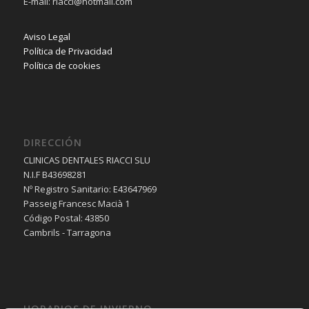
E-mail: riacci@hotmail.com
Aviso Legal
Política de Privacidad
Política de cookies
DIRECCIÓN
CLINICAS DENTALES RIACCI SLU
N.I.F B43698281
Nº Registro Sanitario: E43647969
Passeig Francesc Macià 1
Código Postal: 43850
Cambrils - Tarragona
HORARIOS DE INVIERNO