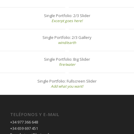
Single Portfolio: 2/3 Slider
Excerpt goes here!
Single Portfolio: 2/3 Gallery
wind/earth
Single Portfolio: Big Slider
fire/water
Single Portfolio: Fullscreen Slider
Add what you want!
TELÉFONOS Y E-MAIL
+34 977 366 648
+34 659 697 451