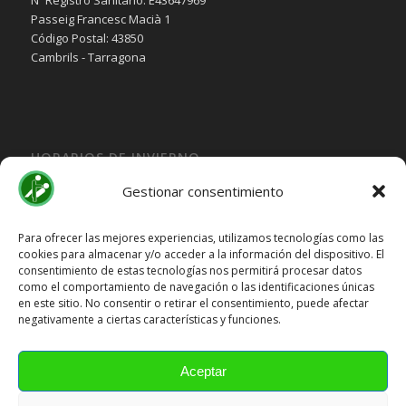
Nº Registro Sanitario: E43647969
Passeig Francesc Macià 1
Código Postal: 43850
Cambrils - Tarragona
HORARIOS DE INVIERNO
Lunes, Martes, Jueves y Viernes:
Gestionar consentimiento
10:00H a 15:30H
Miercoles:
Para ofrecer las mejores experiencias, utilizamos tecnologías como las
cookies para almacenar y/o acceder a la información del dispositivo. El
15:30H a 19:30H
consentimiento de estas tecnologías nos permitirá procesar datos
Sábado y Domingo
Cerrado
como el comportamiento de navegación o las identificaciones únicas
en este sitio. No consentir o retirar el consentimiento, puede afectar
HORARIOS DE VERANO
negativamente a ciertas características y funciones.
Lunes a Viernes:
10:00H a 15:00H
Aceptar
Sábado y Domingo
Cerrado