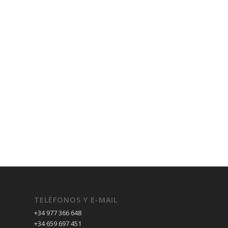
TELÉFONOS Y E-MAIL
+34 977 366 648
+34 659 697 451