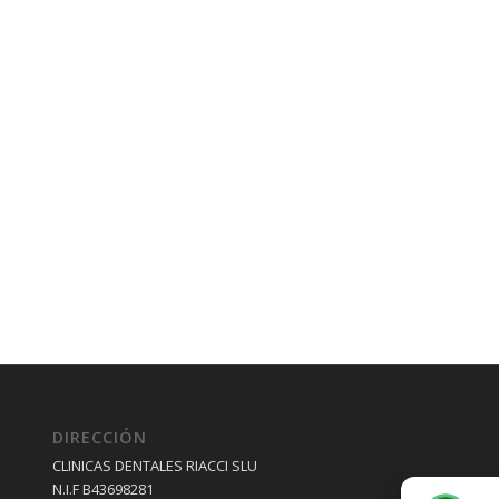
DIRECCIÓN
CLINICAS DENTALES RIACCI SLU
N.I.F B43698281