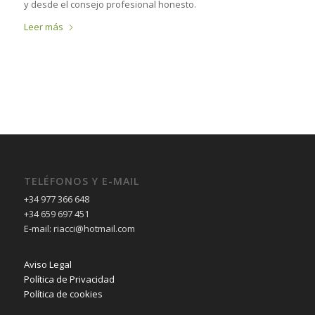
y desde el consejo profesional honesto.
Leer más
TELÉFONOS Y E-MAIL
+34 977 366 648
+34 659 697 451
E-mail: riacci@hotmail.com
Aviso Legal
Política de Privacidad
Política de cookies