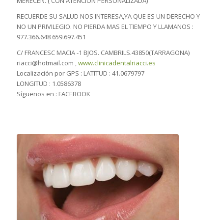
MERECEN. ( CON ATENCION PERSONALIZADA)
RECUERDE SU SALUD NOS INTERESA,YA QUE ES UN DERECHO Y
NO UN PRIVILEGIO. NO PIERDA MAS EL TIEMPO Y LLAMANOS :
977.366.648 659.697.451
C/ FRANCESC MACIA -1 BJOS. CAMBRILS.43850(TARRAGONA)
riacci@hotmail.com ,
www.clinicadentalriacci.es
Localización por GPS : LATITUD : 41.0679797
LONGITUD : 1.0586378
Síguenos en : FACEBOOK