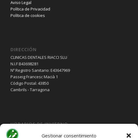
Aviso Legal
Política de Privacidad
Política de cookies
DIRECCIÓN
CLINICAS DENTALES RIACCI SLU
N.I.F B43698281
Nº Registro Sanitario: E43647969
Passeig Francesc Macià 1
Código Postal: 43850
Cambrils - Tarragona
HORARIOS DE INVIERNO
Lunes, Martes, Jueves y Viernes:
Gestionar consentimiento