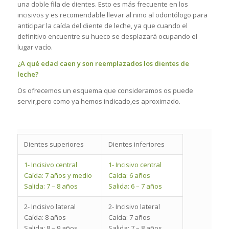
una doble fila de dientes. Esto es más frecuente en los
incisivos y es recomendable llevar al niño al odontólogo para
anticipar la caída del diente de leche, ya que cuando el
definitivo encuentre su hueco se desplazará ocupando el
lugar vacío.
¿A qué edad caen y son reemplazados los dientes de
leche?
Os ofrecemos un esquema que consideramos os puede
servir,pero como ya hemos indicado,es aproximado.
Dientes superiores
Dientes inferiores
1- Incisivo central
1- Incisivo central
Caída: 7 años y medio
Caída: 6 años
Salida: 7 – 8 años
Salida: 6 – 7 años
2- Incisivo lateral
2- Incisivo lateral
Caída: 8 años
Caída: 7 años
Salida: 8 – 9 años
Salida: 7 – 8 años