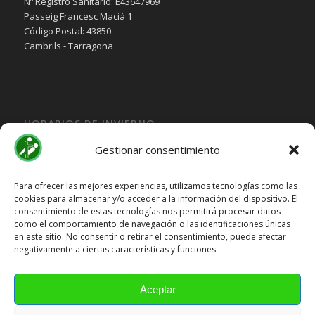
Nº Registro Sanitario: E43647969
Passeig Francesc Macià 1
Código Postal: 43850
Cambrils - Tarragona
HORARIOS DE INVIERNO
Lunes, Martes, Jueves y Viernes:
Gestionar consentimiento
10:00H a 15:30H
Miercoles:
Para ofrecer las mejores experiencias, utilizamos tecnologías como las
cookies para almacenar y/o acceder a la información del dispositivo. El
15:30H a 19:30H
consentimiento de estas tecnologías nos permitirá procesar datos
Sábado y Domingo
Cerrado
como el comportamiento de navegación o las identificaciones únicas
en este sitio. No consentir o retirar el consentimiento, puede afectar
HORARIOS DE VERANO
negativamente a ciertas características y funciones.
Lunes a Viernes:
10:00H a 15:00H
Aceptar
Sábado y Domingo
Cerrado