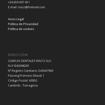
+34 659 697 451
E-mail: riacci@hotmail.com
Aviso Legal
Política de Privacidad
Política de cookies
DIRECCIÓN
CLINICAS DENTALES RIACCI SLU
N.I.F B43698281
Nº Registro Sanitario: E43647969
Passeig Francesc Macià 1
Código Postal: 43850
Cambrils - Tarragona