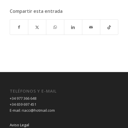
Compartir esta entrada
TELÉFONOS Y E-MAIL
+34 977 366 648
+34 659 697 451
E-mail: riacci@hotmail.com
Aviso Legal