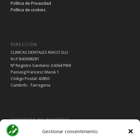
Política de Privacidad
Política de cookies
DIRECCIÓN
CLINICAS DENTALES RIACCI SLU
N.I.F B43698281
Nº Registro Sanitario: E43647969
Passeig Francesc Macià 1
Código Postal: 43850
Cambrils - Tarragona
HORARIOS DE INVIERNO
Lunes, Martes, Jueves y Viernes:
Gestionar consentimiento
10:00H a 15:30H