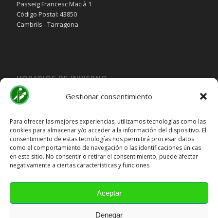
Passeig Francesc Macià 1
Código Postal: 43850
Cambrils - Tarragona
HORARIOS DE INVIERNO
Lunes, Martes, Jueves y Viernes:
Gestionar consentimiento
10:00H a 15:30H
Miercoles:
Para ofrecer las mejores experiencias, utilizamos tecnologías como las
cookies para almacenar y/o acceder a la información del dispositivo. El
15:30H a 19:30H
consentimiento de estas tecnologías nos permitirá procesar datos
Sábado y Domingo
Cerrado
como el comportamiento de navegación o las identificaciones únicas
en este sitio. No consentir o retirar el consentimiento, puede afectar
HORARIOS DE VERANO
negativamente a ciertas características y funciones.
Lunes a Viernes:
10:00H a 15:00H
Aceptar
Sábado y Domingo
Cerrado
Denegar