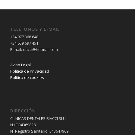
TELÉFONOS Y E-MAIL
+34 977 366 648
+34 659 697 451
E-mail: riacci@hotmail.com
Aviso Legal
Política de Privacidad
Política de cookies
DIRECCIÓN
CLINICAS DENTALES RIACCI SLU
N.I.F B43698281
Nº Registro Sanitario: E43647969