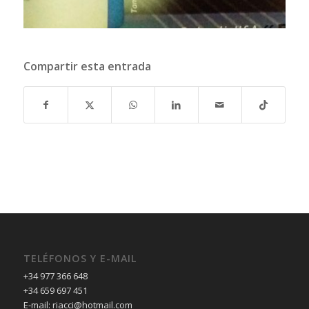
Compartir esta entrada
TELÉFONOS Y E-MAIL
+34 977 366 648
+34 659 697 451
E-mail: riacci@hotmail.com