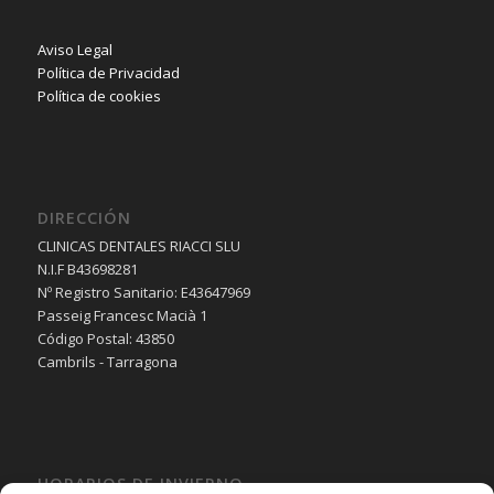
Aviso Legal
Política de Privacidad
Política de cookies
DIRECCIÓN
CLINICAS DENTALES RIACCI SLU
N.I.F B43698281
Nº Registro Sanitario: E43647969
Passeig Francesc Macià 1
Código Postal: 43850
Cambrils - Tarragona
HORARIOS DE INVIERNO