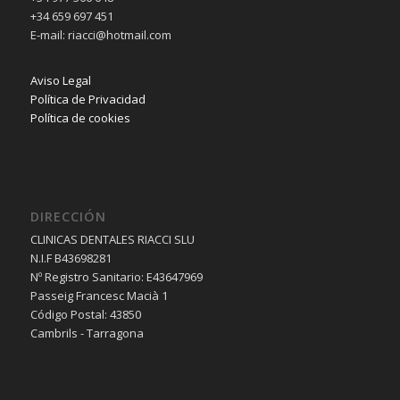
+34 659 697 451
E-mail: riacci@hotmail.com
Aviso Legal
Política de Privacidad
Política de cookies
DIRECCIÓN
CLINICAS DENTALES RIACCI SLU
N.I.F B43698281
Nº Registro Sanitario: E43647969
Passeig Francesc Macià 1
Código Postal: 43850
Cambrils - Tarragona