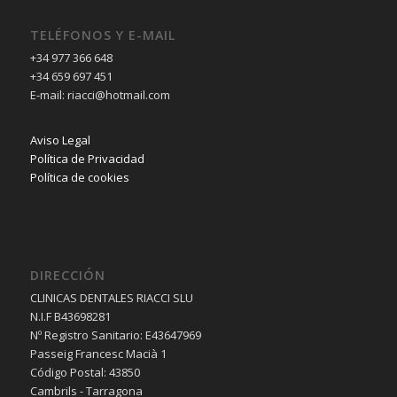
TELÉFONOS Y E-MAIL
+34 977 366 648
+34 659 697 451
E-mail: riacci@hotmail.com
Aviso Legal
Política de Privacidad
Política de cookies
DIRECCIÓN
CLINICAS DENTALES RIACCI SLU
N.I.F B43698281
Nº Registro Sanitario: E43647969
Passeig Francesc Macià 1
Código Postal: 43850
Cambrils - Tarragona