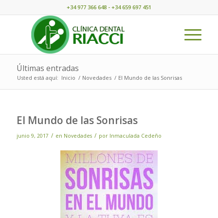
+34 977 366 648 - +34 659 697 451
Últimas entradas
Usted está aquí:
Inicio
/
Novedades
/
El Mundo de las Sonrisas
El Mundo de las Sonrisas
/
/
junio 9, 2017
en
Novedades
por
Inmaculada Cedeño