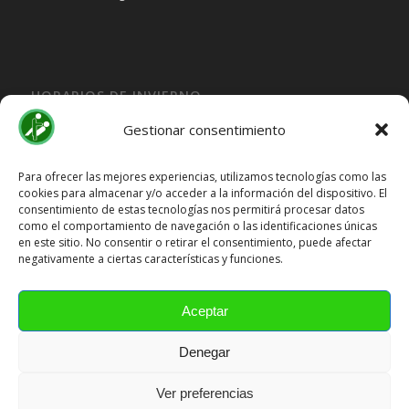
HORARIOS DE INVIERNO
Lunes, Martes, Jueves y Viernes:
Gestionar consentimiento
10:00H a 15:30H
Miercoles:
Para ofrecer las mejores experiencias, utilizamos tecnologías como las
cookies para almacenar y/o acceder a la información del dispositivo. El
15:30H a 19:30H
consentimiento de estas tecnologías nos permitirá procesar datos
Sábado y Domingo
Cerrado
como el comportamiento de navegación o las identificaciones únicas
en este sitio. No consentir o retirar el consentimiento, puede afectar
HORARIOS DE VERANO
negativamente a ciertas características y funciones.
Lunes a Viernes:
10:00H a 15:00H
Aceptar
Sábado y Domingo
Cerrado
Denegar
Ver preferencias