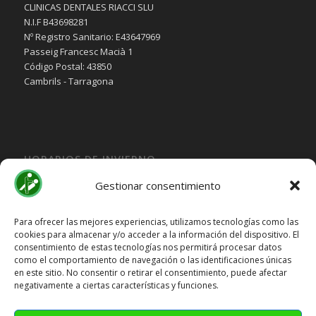
CLINICAS DENTALES RIACCI SLU
N.I.F B43698281
Nº Registro Sanitario: E43647969
Passeig Francesc Macià 1
Código Postal: 43850
Cambrils - Tarragona
HORARIOS DE INVIERNO
Lunes, Martes, Jueves y Viernes:
Gestionar consentimiento
10:00H a 15:30H
Miercoles:
Para ofrecer las mejores experiencias, utilizamos tecnologías como las
cookies para almacenar y/o acceder a la información del dispositivo. El
15:30H a 19:30H
consentimiento de estas tecnologías nos permitirá procesar datos
Sábado y Domingo
Cerrado
como el comportamiento de navegación o las identificaciones únicas
en este sitio. No consentir o retirar el consentimiento, puede afectar
HORARIOS DE VERANO
negativamente a ciertas características y funciones.
Lunes a Viernes:
10:00H a 15:00H