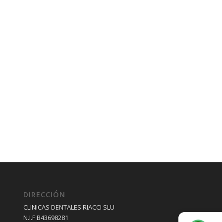
DIRECCIÓN
CLINICAS DENTALES RIACCI SLU
N.I.F B43698281