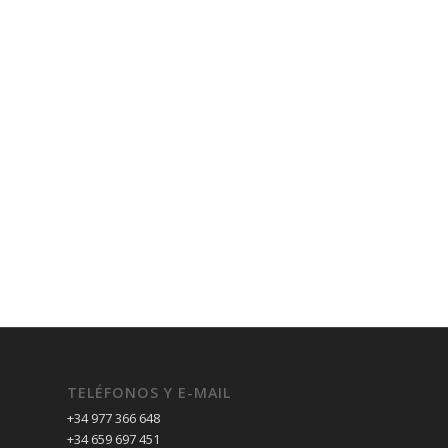
TELÉFONOS Y E-MAIL
+34 977 366 648
+34 659 697 451