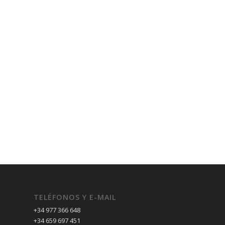
TELÉFONOS Y E-MAIL
+34 977 366 648
+34 659 697 451