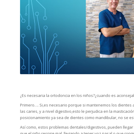
¿Es necesaria la ortodoncia en los niños?¿cuando es aconsejab
Primero…. Si,es necesario porque si mantenemos los dientes 
las caries, y a nivel digestivo,esto le perjudica en la masticac
posicionamiento ya sea de dientes como mandibular, no se esta
Así como, estos problemas dentales/digestivos, pueden llegar 
que el niño respire mal ,llegando a tener voz nasal o que ron