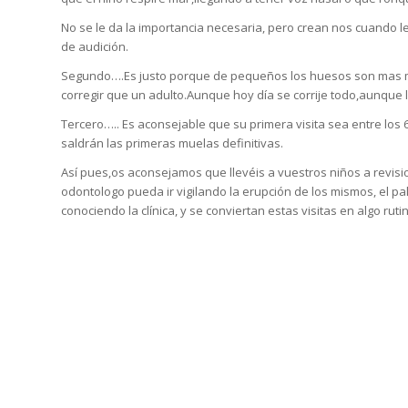
No se le da la importancia necesaria, pero crean nos cuando l
de audición.
Segundo….Es justo porque de pequeños los huesos son mas man
corregir que un adulto.Aunque hoy día se corrije todo,aunque 
Tercero….. Es aconsejable que su primera visita sea entre los 
saldrán las primeras muelas definitivas.
Así pues,os aconsejamos que llevéis a vuestros niños a revis
odontologo pueda ir vigilando la erupción de los mismos, el pa
conociendo la clínica, y se conviertan estas visitas en algo rutin