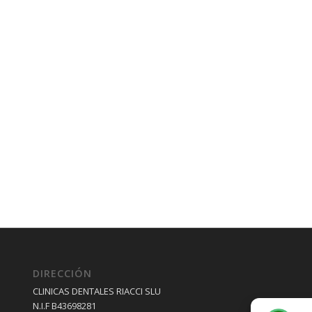
DIRECCIÓN
CLINICAS DENTALES RIACCI SLU
N.I.F B43698281