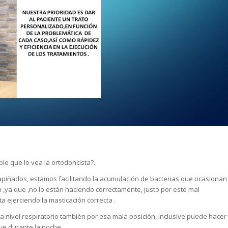
le que lo vea la ortodoncista?.
apiñados, estamos facilitando la acumulación de bacterias que ocasionan
ión ,ya que ,no lo están haciendo correctamente, justo por este mal
 ejerciendo la masticación correcta .
a nivel respiratorio también por esa mala posición, inclusive puede hacer
que durante la noche.