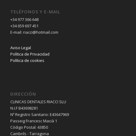
TELÉFONOS Y E-MAIL
+34 977 366 648
+34 659 697 451
E-mail: riacci@hotmail.com
Aviso Legal
Política de Privacidad
Política de cookies
DIRECCIÓN
CLINICAS DENTALES RIACCI SLU
N.I.F B43698281
Nº Registro Sanitario: E43647969
Passeig Francesc Macià 1
Código Postal: 43850
Cambrils - Tarragona