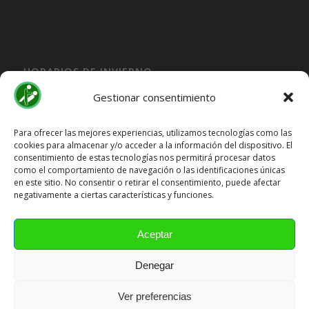
HORARIOS DE INVIERNO
Lunes, Martes, Jueves y Viernes:
Gestionar consentimiento
10:00H a 15:30H
Miercoles:
Para ofrecer las mejores experiencias, utilizamos tecnologías como las
cookies para almacenar y/o acceder a la información del dispositivo. El
15:30H a 19:30H
consentimiento de estas tecnologías nos permitirá procesar datos
Sábado y Domingo
Cerrado
como el comportamiento de navegación o las identificaciones únicas
en este sitio. No consentir o retirar el consentimiento, puede afectar
HORARIOS DE VERANO
negativamente a ciertas características y funciones.
Lunes a Viernes:
10:00H a 15:00H
Aceptar
Sábado y Domingo
Cerrado
Denegar
Ver preferencias