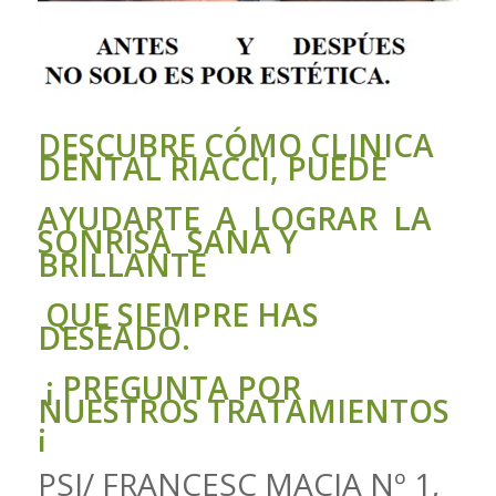
DESCUBRE CÓMO CLINICA
DENTAL RIACCI, PUEDE
AYUDARTE A LOGRAR LA
SONRISA SANA Y
BRILLANTE
QUE SIEMPRE HAS
DESEADO.
¡ PREGUNTA POR
NUESTROS TRATAMIENTOS
¡
PSJ/ FRANCESC MACIA Nº 1,