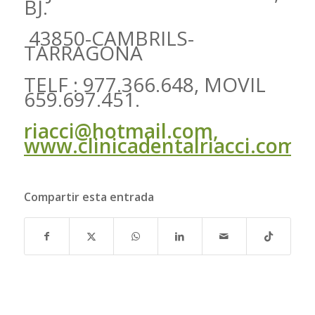
BJ.
43850-CAMBRILS-
TARRAGONA
TELF : 977.366.648, MOVIL
659.697.451.
r
iacci@hotmail.com
,
www.clinicadentalriacci.com
Compartir esta entrada