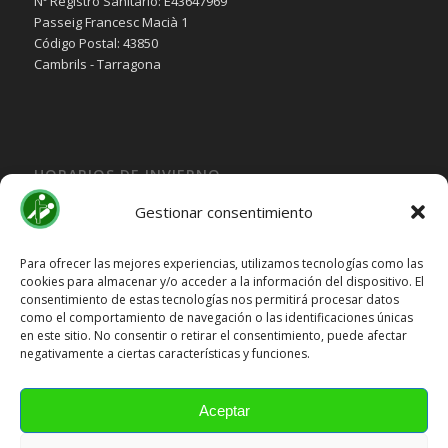
Nº Registro Sanitario: E43647969
Passeig Francesc Macià 1
Código Postal: 43850
Cambrils - Tarragona
HORARIOS DE INVIERNO
Lunes, Martes, Jueves y Viernes:
Gestionar consentimiento
10:00H a 15:30H
Miercoles:
Para ofrecer las mejores experiencias, utilizamos tecnologías como las
cookies para almacenar y/o acceder a la información del dispositivo. El
15:30H a 19:30H
consentimiento de estas tecnologías nos permitirá procesar datos
Sábado y Domingo
Cerrado
como el comportamiento de navegación o las identificaciones únicas
en este sitio. No consentir o retirar el consentimiento, puede afectar
HORARIOS DE VERANO
negativamente a ciertas características y funciones.
Lunes a Viernes:
10:00H a 15:00H
Aceptar
Sábado y Domingo
Cerrado