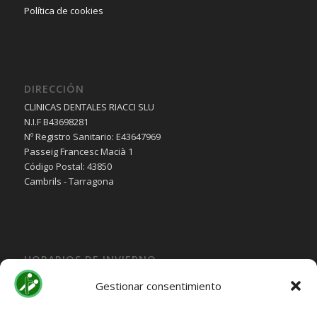
Política de cookies
DIRECCIÓN
CLINICAS DENTALES RIACCI SLU
N.I.F B43698281
Nº Registro Sanitario: E43647969
Passeig Francesc Macià 1
Código Postal: 43850
Cambrils - Tarragona
HORARIOS DE INVIERNO
Lunes, Martes, Jueves y Viernes:
Gestionar consentimiento
10:00H a 15:30H