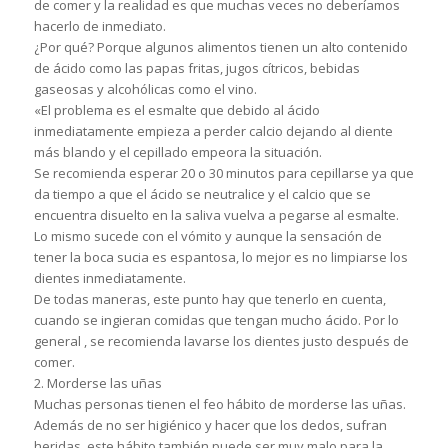
de comer y la realidad es que muchas veces no deberíamos
hacerlo de inmediato.
¿Por qué? Porque algunos alimentos tienen un alto contenido
de ácido como las papas fritas, jugos cítricos, bebidas
gaseosas y alcohólicas como el vino.
«El problema es el esmalte que debido al ácido
inmediatamente empieza a perder calcio dejando al diente
más blando y el cepillado empeora la situación.
Se recomienda esperar 20 o 30 minutos para cepillarse ya que
da tiempo a que el ácido se neutralice y el calcio que se
encuentra disuelto en la saliva vuelva a pegarse al esmalte.
Lo mismo sucede con el vómito y aunque la sensación de
tener la boca sucia es espantosa, lo mejor es no limpiarse los
dientes inmediatamente.
De todas maneras, este punto hay que tenerlo en cuenta,
cuando se ingieran comidas que tengan mucho ácido. Por lo
general , se recomienda lavarse los dientes justo después de
comer.
2. Morderse las uñas
Muchas personas tienen el feo hábito de morderse las uñas.
Además de no ser higiénico y hacer que los dedos, sufran
heridas, este hábito también puede ser muy malo para la