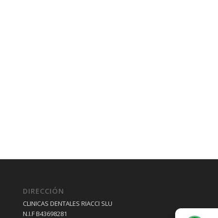
DIRECCIÓN
CLINICAS DENTALES RIACCI SLU
N.I.F B43698281