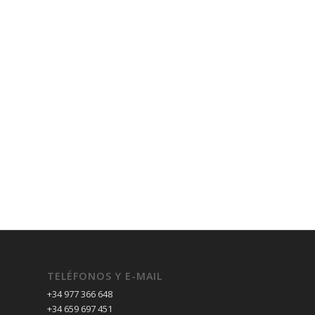
TELÉFONOS Y E-MAIL
+34 977 366 648
+34 659 697 451