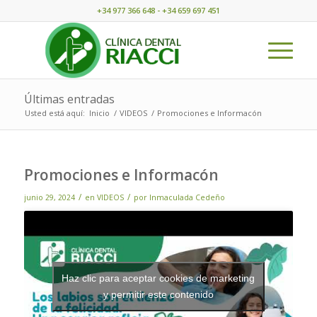
+34 977 366 648 - +34 659 697 451
Últimas entradas
Usted está aquí:
Inicio
/
VIDEOS
/
Promociones e Informacón
Promociones e Informacón
/
/
junio 29, 2024
en
VIDEOS
por
Inmaculada Cedeño
Haz clic para aceptar cookies de marketing
y permitir este contenido