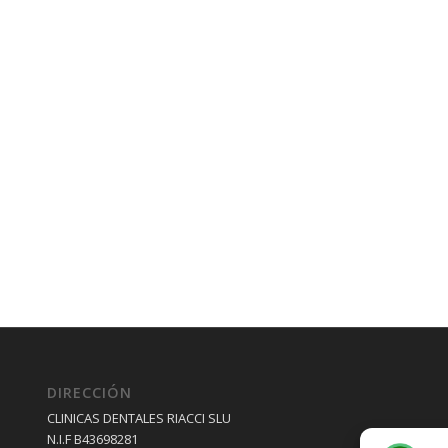
DIRECCIÓN
CLINICAS DENTALES RIACCI SLU
N.I.F B43698281