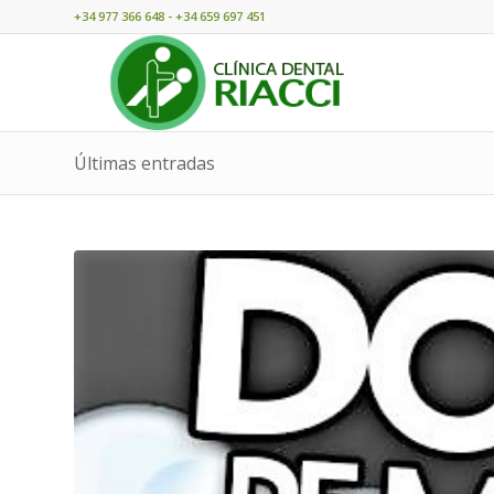
+34 977 366 648 - +34 659 697 451
Últimas entradas