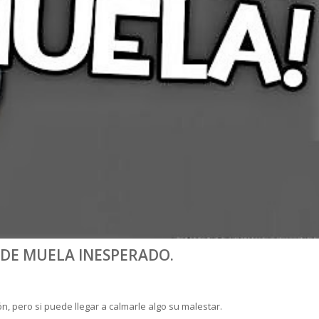
DE MUELA INESPERADO.
, pero si puede llegar a calmarle algo su malestar.