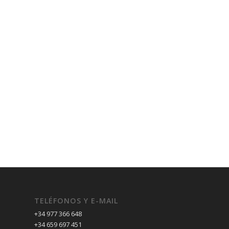
TELÉFONOS Y E-MAIL
+34 977 366 648
+34 659 697 451