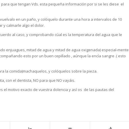
dea para que tengan Vds. esta pequeña información por si se les diese el
nvuelvalo en un paño, y colóquelo durante una hora a intervalos de 10
 y calmarle algo el dolor.
cuerdo al caso, y comprobando cúal es la temperatura del agua que le
endo enjuagues, mitad de agua y mitad de agua oxigenada) especial-mente
acompañando esto por un buen cepillado , aúnque la encía sangre .( esto
para la comida)machaquelos, y colóquelos sobre la pieza.
ta, con el dentista, NO para que NO vayáis.
es el motivo exacto de vuestra dolencia y así os de las pautas del