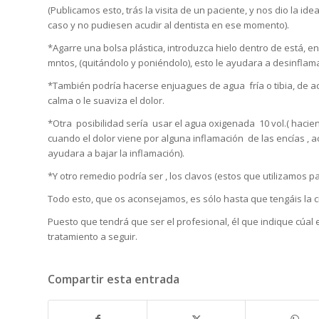
(Publicamos esto, trás la visita de un paciente, y nos dio la i
caso y no pudiesen acudir al dentista en ese momento).
*Agarre una bolsa plástica, introduzca hielo dentro de está, e
mntos, (quitándolo y poniéndolo), esto le ayudara a desinflamar
*También podría hacerse enjuagues de agua fría o tibia, de a
calma o le suaviza el dolor.
*Otra posibilidad sería usar el agua oxigenada 10 vol.( haci
cuando el dolor viene por alguna inflamación de las encías , 
ayudara a bajar la inflamación).
*Y otro remedio podría ser , los clavos (estos que utilizamos 
Todo esto, que os aconsejamos, es sólo hasta que tengáis la ci
Puesto que tendrá que ser el profesional, él que indique cúal 
tratamiento a seguir.
Compartir esta entrada