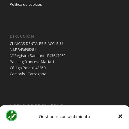
Política de cookies
DIRECCIÓN
CLINICAS DENTALES RIACCI SLU
N.I.F B43698281
Nº Registro Sanitario: E43647969
Passeig Francesc Macià 1
Código Postal: 43850
Cambrils - Tarragona
HORARIOS DE INVIERNO
Lunes, Martes, Jueves y Viernes:
Gestionar consentimiento
10:00H a 15:30H