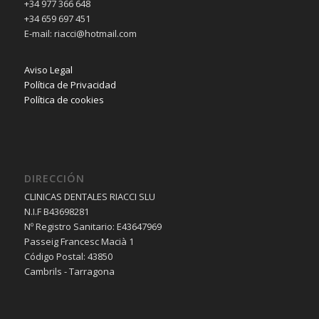
+34 977 366 648
+34 659 697 451
E-mail: riacci@hotmail.com
Aviso Legal
Política de Privacidad
Política de cookies
DIRECCIÓN
CLINICAS DENTALES RIACCI SLU
N.I.F B43698281
Nº Registro Sanitario: E43647969
Passeig Francesc Macià 1
Código Postal: 43850
Cambrils - Tarragona