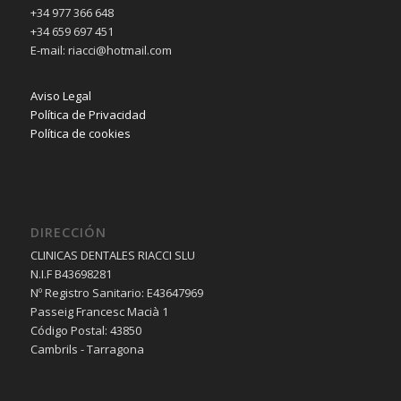
+34 977 366 648
+34 659 697 451
E-mail: riacci@hotmail.com
Aviso Legal
Política de Privacidad
Política de cookies
DIRECCIÓN
CLINICAS DENTALES RIACCI SLU
N.I.F B43698281
Nº Registro Sanitario: E43647969
Passeig Francesc Macià 1
Código Postal: 43850
Cambrils - Tarragona