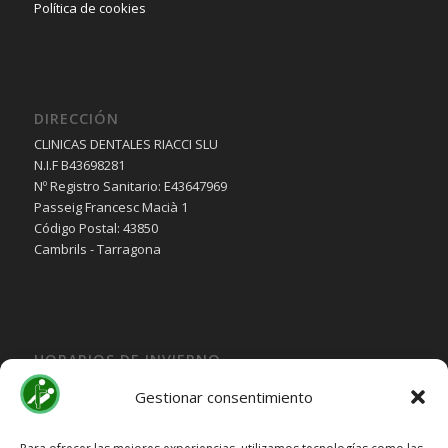
Política de cookies
DIRECCIÓN
CLINICAS DENTALES RIACCI SLU
N.I.F B43698281
Nº Registro Sanitario: E43647969
Passeig Francesc Macià 1
Código Postal: 43850
Cambrils - Tarragona
HORARIOS DE INVIERNO
Lunes, Martes, Jueves y Viernes:
Gestionar consentimiento
10:00H a 15:30H
Miercoles: