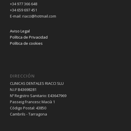
+34 977 366 648
+34 659 697 451
E-mail: riacci@hotmail.com
Aviso Legal
Política de Privacidad
Política de cookies
DIRECCIÓN
CLINICAS DENTALES RIACCI SLU
N.I.F B43698281
Nº Registro Sanitario: E43647969
Passeig Francesc Macià 1
Código Postal: 43850
Cambrils - Tarragona