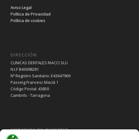
Aviso Legal
Política de Privacidad
Política de cookies
DIRECCIÓN
CLINICAS DENTALES RIACCI SLU
N.I.F B43698281
Nº Registro Sanitario: E43647969
Passeig Francesc Macià 1
Código Postal: 43850
Cambrils - Tarragona
HORARIOS DE INVIERNO
Lunes, Martes, Jueves y Viernes: