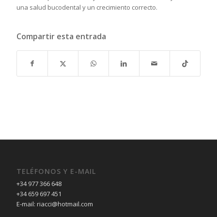
una salud bucodental y un crecimiento correcto.
Compartir esta entrada
TELÉFONOS Y E-MAIL
+34 977 366 648
+34 659 697 451
E-mail: riacci@hotmail.com