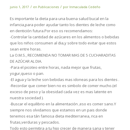
/
/
junio 1, 2017
en
Publicaciones
por
Inmaculada Cedeño
Es importante la dieta para una buena salud bucal en la
infancia,para poder ayudar tanto los dientes de leche como
en dentición futura.Por eso os recomendamos:
-Controlar la cantidad de azúcares en los alimentos o bebidas
que los niños consumen al dia,y sobre todo evitar que estos
sean entre horas.
La O.M.S., RECOMIENDA NO TOMAR MAS DE 5 CUCHARADITAS
DE AZÚCAR AL DIA.
-Para el picoteo entre horas, nada mejor que frutas,
yogur,queso o pan.
-El agua y la leche son bebidas mas idoneas para los dientes .
-Recordar que comer bien no es simbolo de comer mucho.(el
exceso de peso y la obesidad cada vez es mas latente en
nuestra sociedad ).
-Buscar el equilibrio en la alimentación ,eso es comer sano.Y
siempre nos olvidamos que estamos en un pais donde
tenemos esa tán famosa dieta mediterranea, rica en
frutas,verduras y pescados.
Todo esto permitira a tu hijo crecer de manera sana y tener