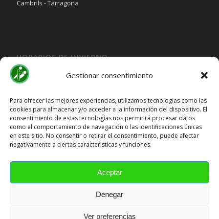
Cambrils - Tarragona
HORARIOS DE INVIERNO
Lunes, Martes, Jueves y Viernes:
Gestionar consentimiento
10:00H a 15:30H
Miercoles:
Para ofrecer las mejores experiencias, utilizamos tecnologías como las
cookies para almacenar y/o acceder a la información del dispositivo. El
15:30H a 19:30H
consentimiento de estas tecnologías nos permitirá procesar datos
Sábado y Domingo
Cerrado
como el comportamiento de navegación o las identificaciones únicas
en este sitio. No consentir o retirar el consentimiento, puede afectar
HORARIOS DE VERANO
negativamente a ciertas características y funciones.
Lunes a Viernes:
10:00H a 15:00H
Aceptar
Sábado y Domingo
Cerrado
Denegar
Ver preferencias