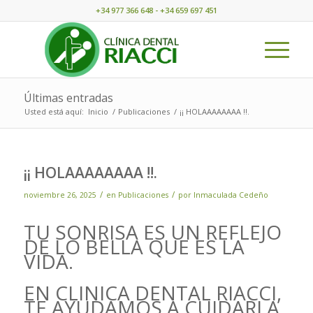
+34 977 366 648 - +34 659 697 451
Últimas entradas
Usted está aquí:
Inicio
/
Publicaciones
/
¡¡ HOLAAAAAAAA !!.
¡¡ HOLAAAAAAAA !!.
/
/
noviembre 26, 2025
en
Publicaciones
por
Inmaculada Cedeño
TU SONRISA ES UN REFLEJO
DE LO BELLA QUE ES LA
VIDA.
EN CLINICA DENTAL RIACCI,
TE AYUDAMOS A CUIDARLA