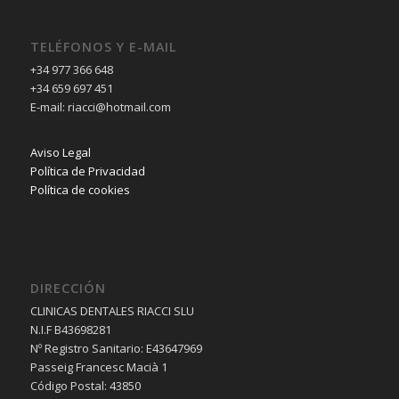
TELÉFONOS Y E-MAIL
+34 977 366 648
+34 659 697 451
E-mail: riacci@hotmail.com
Aviso Legal
Política de Privacidad
Política de cookies
DIRECCIÓN
CLINICAS DENTALES RIACCI SLU
N.I.F B43698281
Nº Registro Sanitario: E43647969
Passeig Francesc Macià 1
Código Postal: 43850