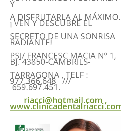
Y
A DISFRUTARLA AL MÁXIMO.
¡ VEN Y DESCUBRE EL
SECRETO DE UNA SONRISA
RADIANTE!
PSJ/ FRANCESC MACIA Nº 1,
BJ. 43850-CAMBRILS-
TARRAGONA , TELF :
977.366.648 ///
659.697.451.
r
iacci@hotmail.com
,
www.clinicadentalriacci.com