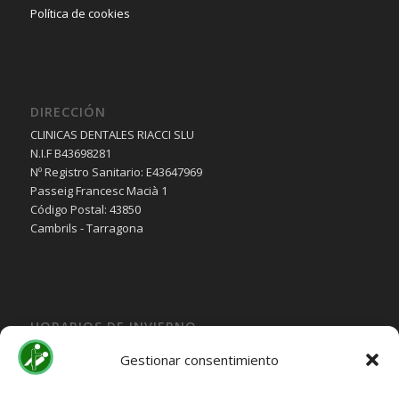
Política de cookies
DIRECCIÓN
CLINICAS DENTALES RIACCI SLU
N.I.F B43698281
Nº Registro Sanitario: E43647969
Passeig Francesc Macià 1
Código Postal: 43850
Cambrils - Tarragona
HORARIOS DE INVIERNO
Lunes, Martes, Jueves y Viernes:
Gestionar consentimiento
10:00H a 15:30H