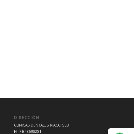
DIRECCIÓN
CLINICAS DENTALES RIACCI SLU
N.I.F B43698281