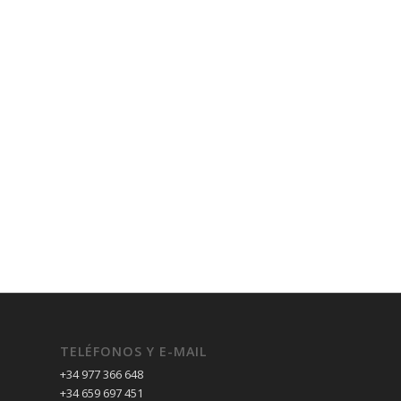
TELÉFONOS Y E-MAIL
+34 977 366 648
+34 659 697 451