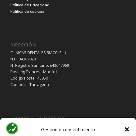
Política de Privacidad
Política de cookies
DIRECCIÓN
CLINICAS DENTALES RIACCI SLU
N.I.F B43698281
Nº Registro Sanitario: E43647969
Passeig Francesc Macià 1
Código Postal: 43850
Cambrils - Tarragona
HORARIOS DE INVIERNO
Lunes, Martes, Jueves y Viernes:
Gestionar consentimiento
10:00H a 15:30H