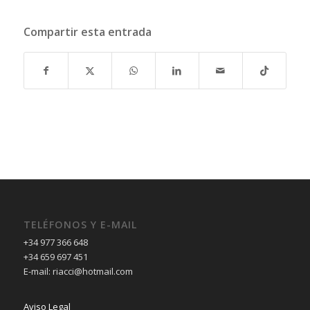
Compartir esta entrada
TELÉFONOS Y E-MAIL
+34 977 366 648
+34 659 697 451
E-mail: riacci@hotmail.com
Aviso Legal