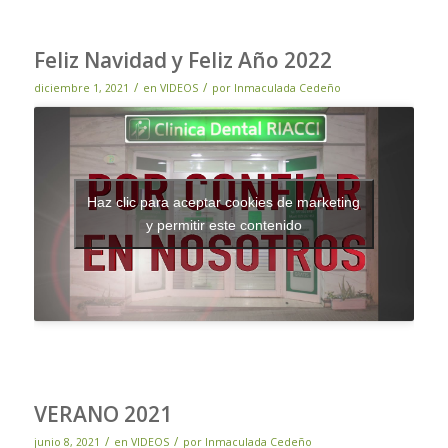
Feliz Navidad y Feliz Año 2022
/
/
diciembre 1, 2021
en
VIDEOS
por
Inmaculada Cedeño
Haz clic para aceptar cookies de marketing
y permitir este contenido
VERANO 2021
/
/
junio 8, 2021
en
VIDEOS
por
Inmaculada Cedeño