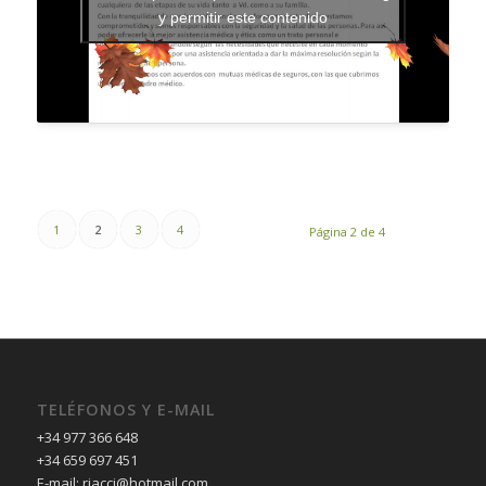
y permitir este contenido
1
2
3
4
Página 2 de 4
TELÉFONOS Y E-MAIL
+34 977 366 648
+34 659 697 451
E-mail: riacci@hotmail.com