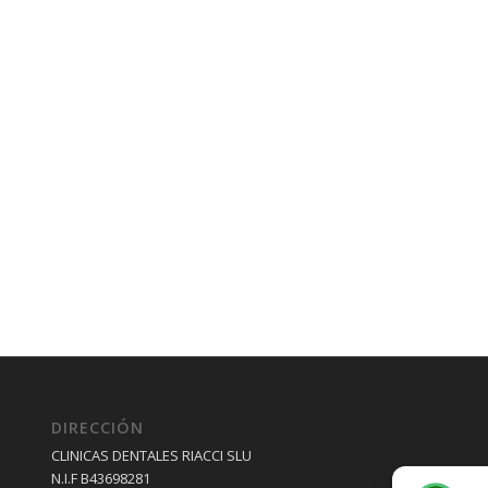
DIRECCIÓN
CLINICAS DENTALES RIACCI SLU
N.I.F B43698281