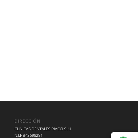
DIRECCIÓN
CLINICAS DENTALES RIACCI SLU
N.I.F B43698281