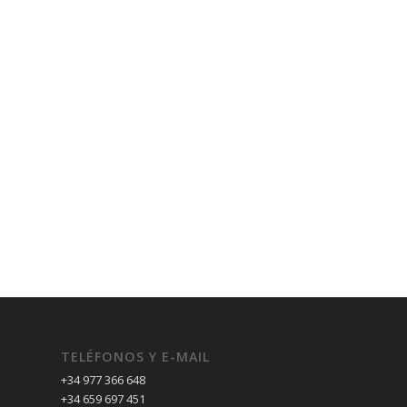
TELÉFONOS Y E-MAIL
+34 977 366 648
+34 659 697 451